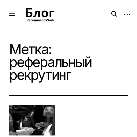
Skip
to
open
open
Сила рекомендации
Блог iRecommendWork
search
sideb
content
form
Метка:
реферальный
рекрутинг