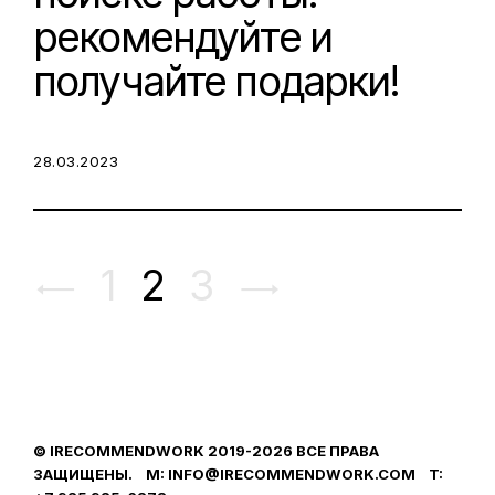
рекомендуйте и
получайте подарки!
POSTED ON:
28.03.2023
Page
1
2
3
navigation
© IRECOMMENDWORK 2019-2026 ВСЕ ПРАВА
ЗАЩИЩЕНЫ. M: INFO@IRECOMMENDWORK.COM T: