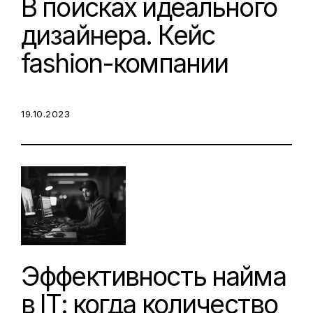
В поисках идеального
дизайнера. Кейс
fashion-компании
POSTED ON:
19.10.2023
Эффективность найма
в IT: когда количество