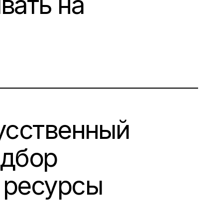
вать на
кусственный
одбор
 ресурсы