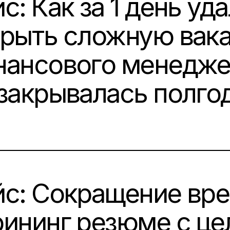
с: Как за 1 день уд
крыть сложную вак
нансового менеджер
 закрывалась полго
N:
йс: Сокращение вре
рининг резюме с це