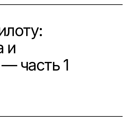
илоту:
 и
— часть 1