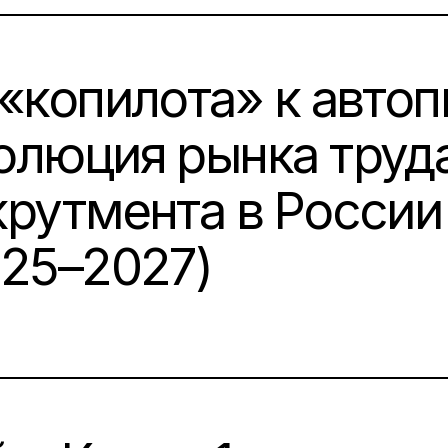
«копилота» к автоп
олюция рынка труда
рутмента в России 
025–2027)
N: