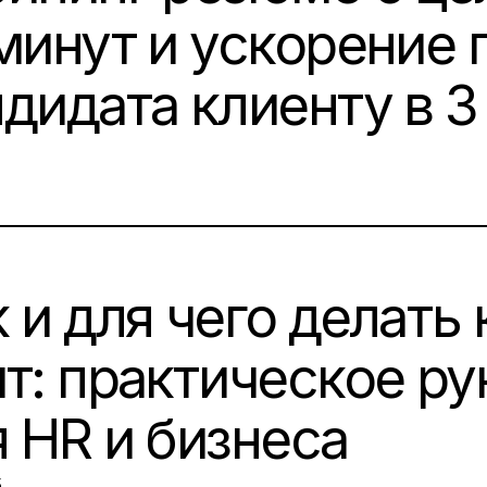
 минут и ускорение
дидата клиенту в 3
N:
 и для чего делать
йт: практическое р
 HR и бизнеса
N:
5