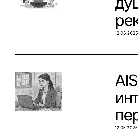
душ
ре
POSTED O
12.06.202
AI
ин
пе
POSTED O
12.05.2025