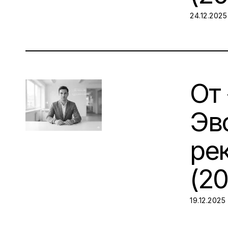
POSTED O
24.12.2025
От 
Эв
ре
(2
POSTED O
19.12.2025