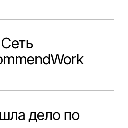
 Сеть
ecommendWork
ашла дело по