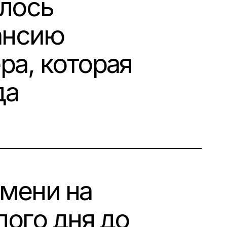
алось
ансию
а, которая
да
мени на
лого дня до