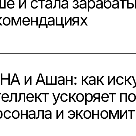
е и стала зарабаты
комендациях
N:
5
SHA и Ашан: как ис
теллект ускоряет п
рсонала и экономит
N: