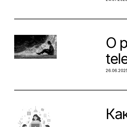
О р
te
POSTED O
26.06.202
Ка