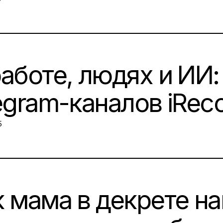
аботе, людях и ИИ:
legram-каналов iR
N:
5
к мама в декрете н