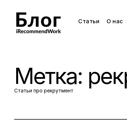
Skip
to
content
Статьи
О нас
Блог iRecommendWork
Сила рекомендации
Метка:
рек
Статьи про рекрутмент