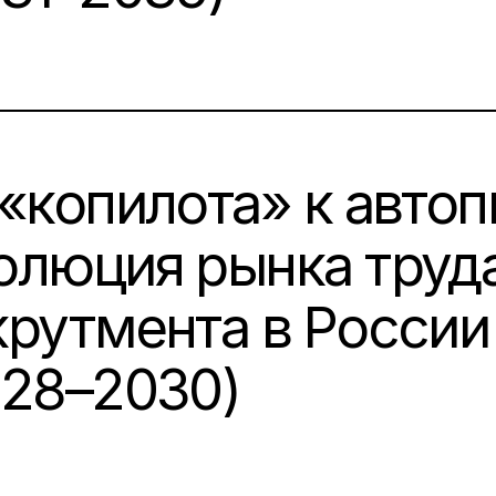
N:
«копилота» к автоп
олюция рынка труда
крутмента в России
028–2030)
N: