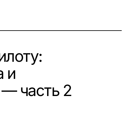
илоту:
 и
 — часть 2