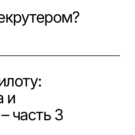
рекрутером?
илоту:
 и
– часть 3