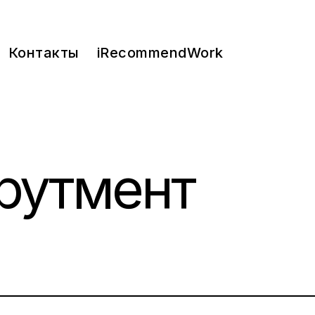
Контакты
iRecommendWork
рутмент