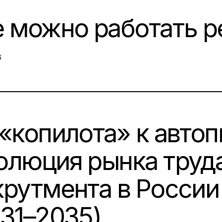
е можно работать 
N:
6
«копилота» к автоп
олюция рынка труда
рутмента в России 
031–2035)