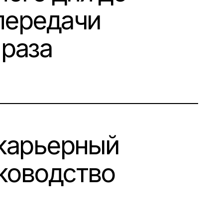
 передачи
 раза
 карьерный
уководство