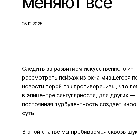
меняют всё
POSTED
25.12.2025
ON:
Следить за развитием искусственного инт
рассмотреть пейзаж из окна мчащегося п
новости порой так противоречивы, что ле
в эпицентре сингулярности, для других —
постоянная турбулентность создает инф
суть.
В этой статье мы пробиваемся сквозь шу