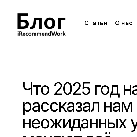
Skip
to
content
Статьи
О нас
Блог iRecommendWork
Сила рекомендации
Что 2025 год н
рассказал нам 
неожиданных у