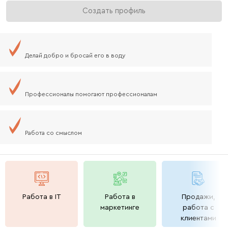
Создать профиль
ям
тает
Делай добро и бросай его в воду
виса
Профессионалы помогают профессионалам
 бонус
Работа со смыслом
Работа в IT
Работа в
Продажи,
ьское соглашение
маркетинге
работа с
клиентами