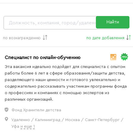
рекомендателей
об обработке персональных данных
Найти
работки персональных данных
по вознаграждению
по дате добавления
Специалист по онлайн-обучению
Эта вакансия идеально подойдет для специалиста с опытом
и команде
работы более 6 лет в сфере образования/защиты детства,
разделяющего наши ценности и готового увлекательно и
нашей команде
содержательно рассказывать участникам программы фонда
Подпишитесь на наш телеграм-канал, чтобы
о профессиях и компаниях с помощью экспертов из
не пропустить новые вакансии!
различных организаций.
Фонд Хранители детства
Перейти в ТГ-канал
Удаленно / Калининград / Москва / Санкт-Петербург /
Уфа
и еще 1